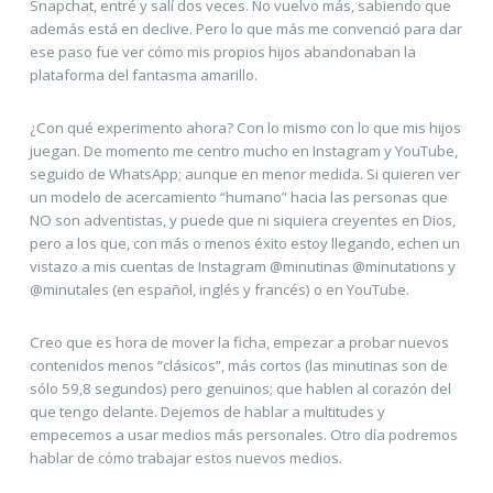
Snapchat, entré y salí dos veces. No vuelvo más, sabiendo que
además está en declive. Pero lo que más me convenció para dar
ese paso fue ver cómo mis propios hijos abandonaban la
plataforma del fantasma amarillo.
¿Con qué experimento ahora? Con lo mismo con lo que mis hijos
juegan. De momento me centro mucho en Instagram y YouTube,
seguido de WhatsApp; aunque en menor medida. Si quieren ver
un modelo de acercamiento “humano” hacia las personas que
NO son adventistas, y puede que ni siquiera creyentes en Dios,
pero a los que, con más o menos éxito estoy llegando, echen un
vistazo a mis cuentas de Instagram @minutinas @minutations y
@minutales (en español, inglés y francés) o en YouTube.
Creo que es hora de mover la ficha, empezar a probar nuevos
contenidos menos “clásicos”, más cortos (las minutinas son de
sólo 59,8 segundos) pero genuinos; que hablen al corazón del
que tengo delante. Dejemos de hablar a multitudes y
empecemos a usar medios más personales. Otro día podremos
hablar de cómo trabajar estos nuevos medios.