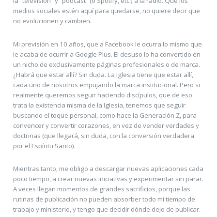
la “televisión” y “podcast” (o Spotify, etc.) a la radio. Que los
medios sociales estén aquí para quedarse, no quiere decir que
no evolucionen y cambien.
Mi previsión en 10 años, que a Facebook le ocurra lo mismo que
le acaba de ocurrir a Google Plus. El desuso lo ha convertido en
un nicho de exclusivamente páginas profesionales o de marca.
¿Habrá que estar allí? Sin duda. La Iglesia tiene que estar allí,
cada uno de nosotros empujando la marca institucional. Pero si
realmente queremos seguir haciendo discípulos, que de eso
trata la existencia misma de la Iglesia, tenemos que seguir
buscando el toque personal, como hace la Generación Z, para
convencer y convertir corazones, en vez de vender verdades y
doctrinas (que llegará, sin duda, con la conversión verdadera
por el Espíritu Santo).
Mientras tanto, me obligo a descargar nuevas aplicaciones cada
poco tiempo, a crear nuevas iniciativas y experimentar sin parar.
A veces llegan momentos de grandes sacrificios, porque las
rutinas de publicación no pueden absorber todo mi tiempo de
trabajo y ministerio, y tengo que decidir dónde dejo de publicar.