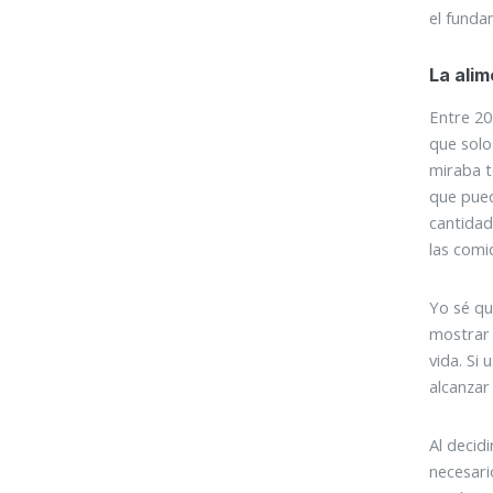
el funda
La alim
Entre 20
que solo
miraba t
que pued
cantidad
las comi
Yo sé qu
mostrar 
vida. Si
alcanzar
Al decid
necesari