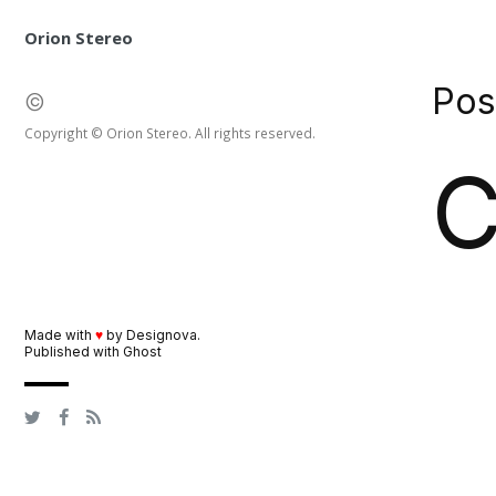
Orion Stereo
Pos
©
Copyright © Orion Stereo. All rights reserved.
C
Made with
♥
by
Designova
.
Published with
Ghost