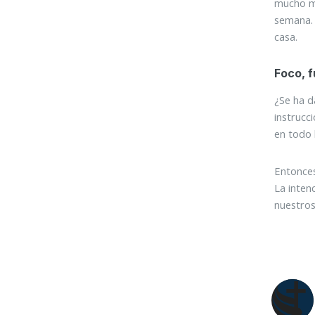
mucho má
semana. 
casa.
Foco, f
¿Se ha d
instrucc
en todo 
Entonces
La inten
nuestros