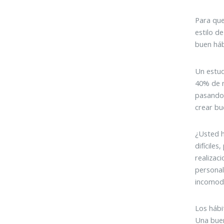
Para que
estilo d
buen háb
Un estud
40% de n
pasando 
crear bu
¿Usted h
difícile
realizaci
personal
incomod
Los hábi
Una buen