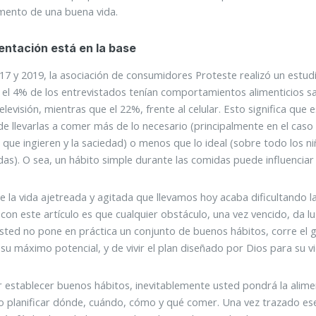
mento de una buena vida.
entación está en la base
17 y 2019, la asociación de consumidores Proteste realizó un estud
 el 4% de los entrevistados tenían comportamientos alimenticios s
elevisión, mientras que el 22%, frente al celular. Esto significa que
e llevarlas a comer más de lo necesario (principalmente en el caso 
 que ingieren y la saciedad) o menos que lo ideal (sobre todo los ni
das). O sea, un hábito simple durante las comidas puede influenciar 
e la vida ajetreada y agitada que llevamos hoy acaba dificultando 
con este artículo es que cualquier obstáculo, una vez vencido, da lu
 usted no pone en práctica un conjunto de buenos hábitos, corre el 
 su máximo potencial, y de vivir el plan diseñado por Dios para su vi
ir establecer buenos hábitos, inevitablemente usted pondrá la alim
o planificar dónde, cuándo, cómo y qué comer. Una vez trazado ese p