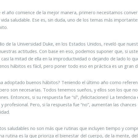
 el año comience de la mejor manera, primero necesitamos conver
e vida saludable. Ese es, sin duda, uno de los temas más important
ito.
io de la Universidad Duke, en los Estados Unidos, reveló que nue
uestras actitudes. Con base en eso, podemos suponer que, si uste
casi la mitad de ella en la improductividad o dejando de lado lo q
enos hábitos es fácil, pero poner todo eso en práctica es un gran d
a adoptado buenos hábitos? Teniendo el último año como referenc
s, pero son necesarias. Todos tenemos sueños, y ellos son los que n
ones. Entonces, si su respuesta fue “sí”, ¡felicitaciones! La tendenc
 y profesional. Pero, si la respuesta fue “no”, aumentan las chance
idad.
tos saludables no son más que rutinas que incluyen tiempo y compr
a rutina es la que prioriza el bienestar del cuerpo, de la mente, del