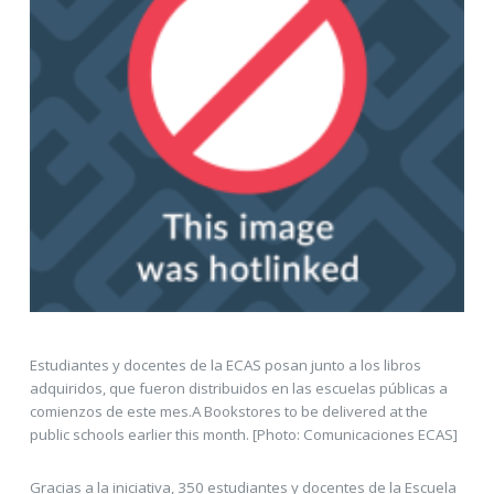
Estudiantes y docentes de la ECAS posan junto a los libros
adquiridos, que fueron distribuidos en las escuelas públicas a
comienzos de este mes.A Bookstores to be delivered at the
public schools earlier this month. [Photo: Comunicaciones ECAS]
Gracias a la iniciativa, 350 estudiantes y docentes de la Escuela