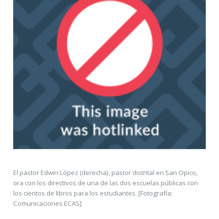
El pastor Edwin López (derecha), pastor distrital en San Opico,
ora con los directivos de una de las dos escuelas públicas con
los cientos de libros para los estudiantes. [Fotografía:
Comunicaciones ECAS]