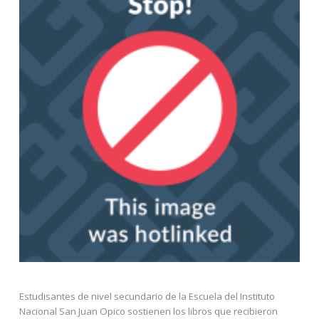
Estudisantes de nivel secundario de la Escuela del Instituto
Nacional San Juan Opico sostienen los libros que recibieron