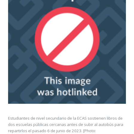
Estudiantes de nivel secundario de la ECAS sostienen libros de
dos escuelas públicas cercanas antes de subir al autobús para
repartirlos el pasado 6 de junio de 2023. [Photo: