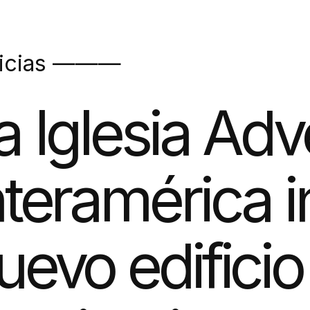
ticias ———
a Iglesia Adv
nteramérica 
uevo edificio