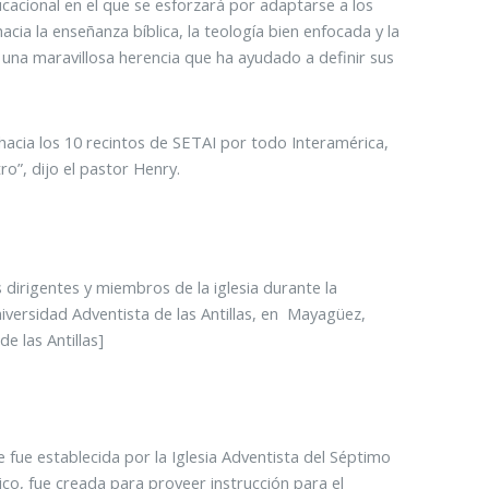
ucacional en el que se esforzará por adaptarse a los
ia la enseñanza bíblica, la teología bien enfocada y la
on una maravillosa herencia que ha ayudado a definir sus
 hacia los 10 recintos de SETAI por todo Interamérica,
o”, dijo el pastor Henry.
s dirigentes y miembros de la iglesia durante la
niversidad Adventista de las Antillas, en Mayagüez,
e las Antillas]
 fue establecida por la Iglesia Adventista del Séptimo
ico, fue creada para proveer instrucción para el