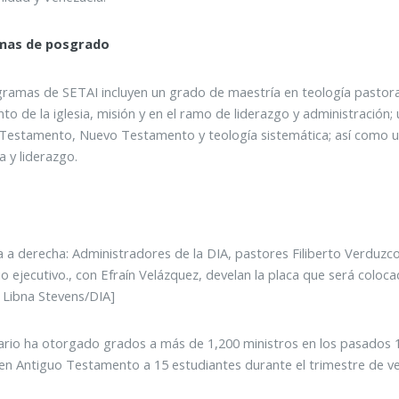
mas de posgrado
ramas de SETAI incluyen un grado de maestría en teología pastoral, e
nto de la iglesia, misión y en el ramo de liderazgo y administración
Testamento, Nuevo Testamento y teología sistemática; así como un
a y liderazgo.
a a derecha: Administradores de la DIA, pastores Filiberto Verduzco
io ejecutivo., con Efraín Velázquez, develan la placa que será coloc
 Libna Stevens/DIA]
ario ha otorgado grados a más de 1,200 ministros en los pasados
en Antiguo Testamento a 15 estudiantes durante el trimestre de ve