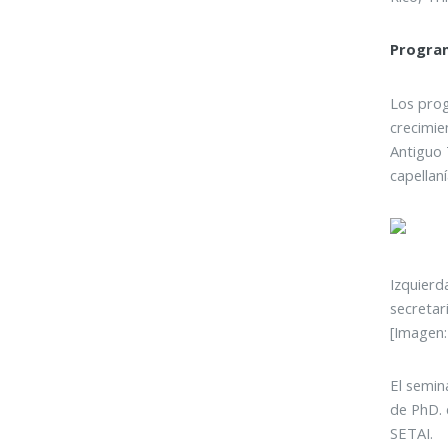
Progra
Los prog
crecimie
Antiguo 
capellaní
Izquierd
secretar
[Imagen:
El semin
de PhD. 
SETAI.