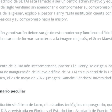
 edificio de SETAI está llamado a ser un centro administrativo y ed
 del siglo veintiuno sin abandonar o comprometer su compromiso hac
a de la iglesia”, explicó el pastor Henry. “Esta institución cuenta c
básicos y su compromiso hacia la misión”.
ción y motivación deben surgir de este moderno y funcional edificio
oble tarea de formar caracteres a la imagen de Jesús, el Gran Maestr
dente de la División Interamericana, pastor Elie Henry, se dirige a lo
a de inauguración del nuevo edificio de SETAI en el plantel de la U
ico, el 23 de mayo de 2022. [Imagen: Gamaliel Sánchez/Universidad d
nario peculiar
titución sin ánimo de lucro, de estudios teológicos de posgrado, que
a DIA y registrada en Florida y el Estado Libre Asociado de Puerto R