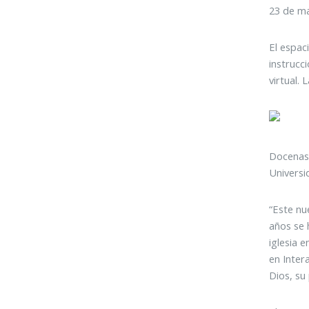
23 de ma
El espac
instrucc
virtual.
Docenas 
Universi
“Este nu
años se 
iglesia 
en Inter
Dios, su