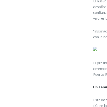
El nuevo
desafíos
confianz
valores 
“Inspira
con la n
El presi
ceremoni
Puerto R
Un semi
Esta ins
Día en l