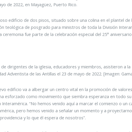
yo de 2022, en Mayagüez, Puerto Rico.
ioso edificio de dos pisos, situado sobre una colina en el plantel de 
ión teológica de posgrado para ministros de toda la División Inter
 La ceremonia fue parte de la celebración especial del 25° aniversar
de dirigentes de la iglesia, educadores y miembros, asistieron a la
dad Adventista de las Antillas el 23 de mayo de 2022. [Imagen: Gamal
evo edificio va a albergar un centro vital en la promoción de valor
ha esforzado como movimiento que siembra esperanza en todo su terr
en Interamérica. “No hemos venido aquí a marcar el comienzo o un c
américa, pero hemos venido a señalar un momento y a proyectarno
 providencia y lo que él espera de nosotros”.