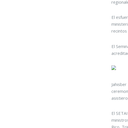
regionale
El esfue
minister
recintos
El Semin
acredita
Jahisber
ceremoni
asistier
El SETAI
ministro
Rico, Tr