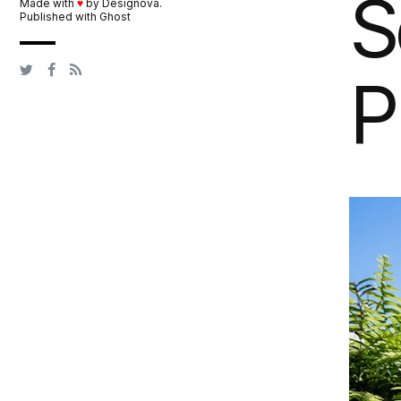
S
Made with
♥
by
Designova
.
Published with
Ghost
P