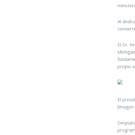
minister
Al dedic
conviert
El Dr. V
Míchigan
fundamen
propio se
El presi
[Imagen 
Después 
programa