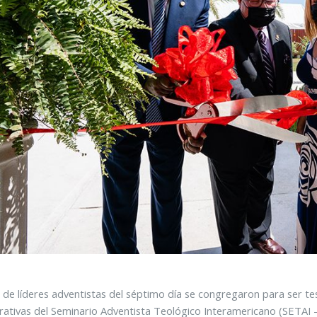
de líderes adventistas del séptimo día se congregaron para ser tes
rativas del Seminario Adventista Teológico Interamericano (SETAI -