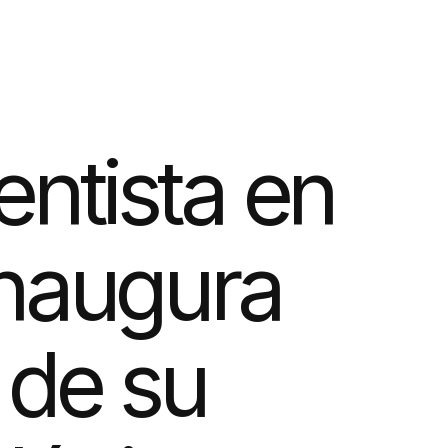
entista en
inaugura
 de su