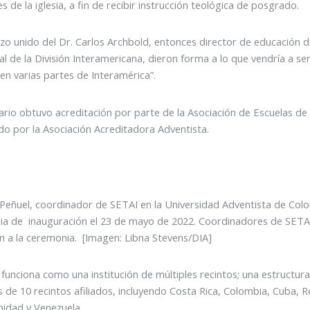
s de la iglesia, a fin de recibir instrucción teológica de posgrado.
rzo unido del Dr. Carlos Archbold, entonces director de educación de
ial de la División Interamericana, dieron forma a lo que vendría a ser
 en varias partes de Interamérica”.
ario obtuvo acreditación por parte de la Asociación de Escuelas d
do por la Asociación Acreditadora Adventista.
 Peñuel, coordinador de SETAI en la Universidad Adventista de Colo
a de inauguración el 23 de mayo de 2022. Coordinadores de SETAI 
on a la ceremonia. [Imagen: Libna Stevens/DIA]
 funciona como una institución de múltiples recintos; una estruct
s de 10 recintos afiliados, incluyendo Costa Rica, Colombia, Cuba, 
inidad y Venezuela.