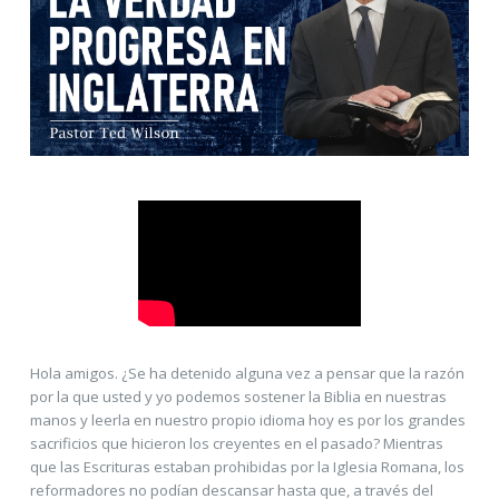
Hola amigos. ¿Se ha detenido alguna vez a pensar que la razón
por la que usted y yo podemos sostener la Biblia en nuestras
manos y leerla en nuestro propio idioma hoy es por los grandes
sacrificios que hicieron los creyentes en el pasado? Mientras
que las Escrituras estaban prohibidas por la Iglesia Romana, los
reformadores no podían descansar hasta que, a través del