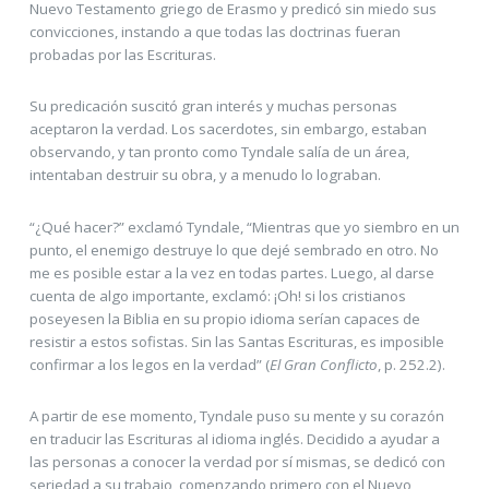
Nuevo Testamento griego de Erasmo y predicó sin miedo sus
convicciones, instando a que todas las doctrinas fueran
probadas por las Escrituras.
Su predicación suscitó gran interés y muchas personas
aceptaron la verdad. Los sacerdotes, sin embargo, estaban
observando, y tan pronto como Tyndale salía de un área,
intentaban destruir su obra, y a menudo lo lograban.
“¿Qué hacer?” exclamó Tyndale, “Mientras que yo siembro en un
punto, el enemigo destruye lo que dejé sembrado en otro. No
me es posible estar a la vez en todas partes. Luego, al darse
cuenta de algo importante, exclamó: ¡Oh! si los cristianos
poseyesen la Biblia en su propio idioma serían capaces de
resistir a estos sofistas. Sin las Santas Escrituras, es imposible
confirmar a los legos en la verdad” (
El Gran Conflicto
, p. 252.2).
A partir de ese momento, Tyndale puso su mente y su corazón
en traducir las Escrituras al idioma inglés. Decidido a ayudar a
las personas a conocer la verdad por sí mismas, se dedicó con
seriedad a su trabajo, comenzando primero con el Nuevo