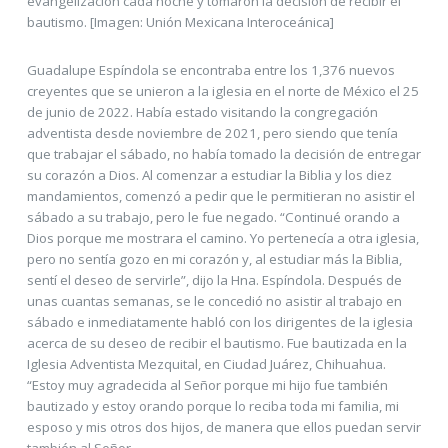
evangelización cada noche y tomaron la decisión de recibir el
bautismo. [Imagen: Unión Mexicana Interoceánica]
Guadalupe Espíndola se encontraba entre los 1,376 nuevos
creyentes que se unieron a la iglesia en el norte de México el 25
de junio de 2022. Había estado visitando la congregación
adventista desde noviembre de 2021, pero siendo que tenía
que trabajar el sábado, no había tomado la decisión de entregar
su corazón a Dios. Al comenzar a estudiar la Biblia y los diez
mandamientos, comenzó a pedir que le permitieran no asistir el
sábado a su trabajo, pero le fue negado. “Continué orando a
Dios porque me mostrara el camino. Yo pertenecía a otra iglesia,
pero no sentía gozo en mi corazón y, al estudiar más la Biblia,
sentí el deseo de servirle”, dijo la Hna. Espíndola. Después de
unas cuantas semanas, se le concedió no asistir al trabajo en
sábado e inmediatamente habló con los dirigentes de la iglesia
acerca de su deseo de recibir el bautismo. Fue bautizada en la
Iglesia Adventista Mezquital, en Ciudad Juárez, Chihuahua.
“Estoy muy agradecida al Señor porque mi hijo fue también
bautizado y estoy orando porque lo reciba toda mi familia, mi
esposo y mis otros dos hijos, de manera que ellos puedan servir