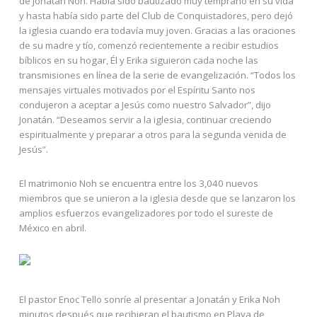
de Jonatán Noh. Había sido bautizado muy temprano en su vida
y hasta había sido parte del Club de Conquistadores, pero dejó
la iglesia cuando era todavía muy joven. Gracias a las oraciones
de su madre y tío, comenzó recientemente a recibir estudios
bíblicos en su hogar, Él y Erika siguieron cada noche las
transmisiones en línea de la serie de evangelización. “Todos los
mensajes virtuales motivados por el Espíritu Santo nos
condujeron a aceptar a Jesús como nuestro Salvador”, dijo
Jonatán. “Deseamos servir a la iglesia, continuar creciendo
espiritualmente y preparar a otros para la segunda venida de
Jesús”.
El matrimonio Noh se encuentra entre los 3,040 nuevos
miembros que se unieron a la iglesia desde que se lanzaron los
amplios esfuerzos evangelizadores por todo el sureste de
México en abril.
El pastor Enoc Tello sonríe al presentar a Jonatán y Erika Noh
minutos después que recibieran el bautismo en Playa de