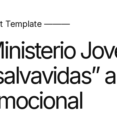
t Template ———
inisterio Jov
salvavidas” a
mocional