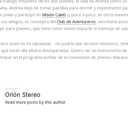
al trabajo misionero de los dos jóvenes, la vida de Andrea cobró un
vina, Andrea dejó de tomar pastillas para dormir y experimentó paz.
io Joven y participó en
Misión Caleb
y, poco a poco, en otros ministe
n sus amigos, es consejera del
Club de Aventureros
, secretaria asoc
jer para jóvenes, que tiene como misión impartir el mensaje de salv
sterio Joven es mi salvavidas… no podría vivir sin este ministerio. V
’ que están allá afuera desesperadas. Quiero ser un instrumento de D
ticipar en el programa estelar de la Convención de Jóvenes Marana
AUTHOR
Orión Stereo
Read more posts by this author.