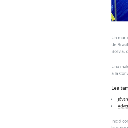
Un mar d
de Brasi
Bolivia,
Una male
a la Con
Lea tam
Jóven
Adven
Inició c
lo quise