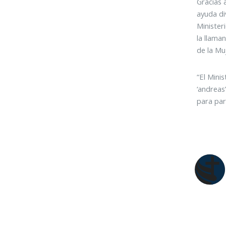
Gracias 
ayuda di
Minister
la llama
de la Mu
“El Mini
‘andreas
para par