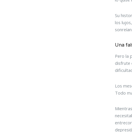
Su histo
los lujo
sonreían
Una fal
Pero la 
disfrute
dificulta
Los mese
Todo mar
Mientras
necesita
entrecor
depresió