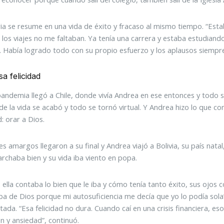
ria se resume en una vida de éxito y fracaso al mismo tiempo. “Esta
s, los viajes no me faltaban. Ya tenía una carrera y estaba estudian
. Había logrado todo con su propio esfuerzo y los aplausos siempre
sa felicidad
pandemia llegó a Chile, donde vivía Andrea en ese entonces y todo se 
 de la vida se acabó y todo se tornó virtual. Y Andrea hizo lo que
d: orar a Dios.
s amargos llegaron a su final y Andrea viajó a Bolivia, su país natal
chaba bien y su vida iba viento en popa.
 ella contaba lo bien que le iba y cómo tenía tanto éxito, sus ojos co
ba de Dios porque mi autosuficiencia me decía que yo lo podía sol
tada. “Esa felicidad no dura. Cuando caí en una crisis financiera, 
n y ansiedad”, continuó.