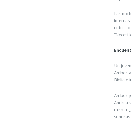
Las noch
internas
entrecor
“Necesit
Encuent
Un joven
Ambos am
Biblia e
Ambos jó
Andrea s
misma: ¿
sonrisas 