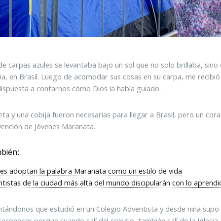
e carpas azules se levantaba bajo un sol que no solo brillaba, sin
lia, en Brasil. Luego de acomodar sus cosas en su carpa, me recibi
 dispuesta a contarnos cómo Dios la había guiado.
ta y una cobija fueron necesarias para llegar a Brasil, pero un cor
vención de Jóvenes Maranata.
bién:
es adoptan la palabra Maranata como un estilo de vida
tistas de la ciudad más alta del mundo discipularán con lo aprend
ontándonos que estudió en un Colegio Adventista y desde niña supo 
 reconocer porque cuando salí del colegio, también salí de la Iglesia 