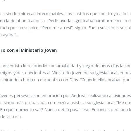
es sin dormir eran interminables. Los castillos que construyó a lo 
 no la dejaban tranquila. “Pedir ayuda significaba humillarme y eso 
tada por un suspiro. “Pero me atreví”, siguió. Fue a sus redes soci
o ayuda”.
ro con el Ministerio Joven
 adventista le respondió con amabilidad y luego de unos días la co
igos y pertenecientes al Ministerio Joven de su iglesia local emp
 inspirándola hacia un encuentro con Dios. “Cuando ellos oraban po
venes perseveraron en oración por Andrea, realizando actividade
e sintió más preparada, comenzó a asistir a su iglesia local. “Me em
En qué momento salí? Nunca debió pasar eso. Entonces pedí perd
de victoria.