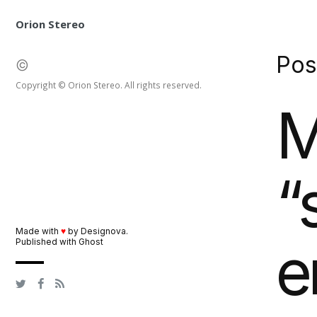
Orion Stereo
Pos
©
Copyright © Orion Stereo. All rights reserved.
M
“
Made with
♥
by
Designova
.
e
Published with
Ghost