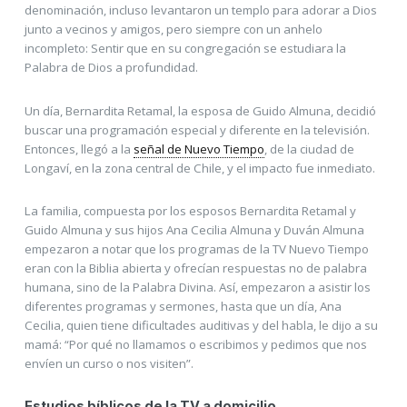
denominación, incluso levantaron un templo para adorar a Dios
junto a vecinos y amigos, pero siempre con un anhelo
incompleto: Sentir que en su congregación se estudiara la
Palabra de Dios a profundidad.
Un día, Bernardita Retamal, la esposa de Guido Almuna, decidió
buscar una programación especial y diferente en la televisión.
Entonces, llegó a la
señal de Nuevo Tiempo
, de la ciudad de
Longaví, en la zona central de Chile, y el impacto fue inmediato.
La familia, compuesta por los esposos Bernardita Retamal y
Guido Almuna y sus hijos Ana Cecilia Almuna y Duván Almuna
empezaron a notar que los programas de la TV Nuevo Tiempo
eran con la Biblia abierta y ofrecían respuestas no de palabra
humana, sino de la Palabra Divina. Así, empezaron a asistir los
diferentes programas y sermones, hasta que un día, Ana
Cecilia, quien tiene dificultades auditivas y del habla, le dijo a su
mamá: “Por qué no llamamos o escribimos y pedimos que nos
envíen un curso o nos visiten”.
Estudios bíblicos de la TV a domicilio