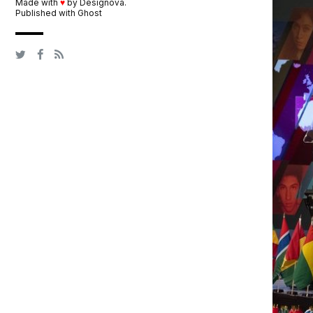
Made with
♥
by
Designova
.
Published with
Ghost