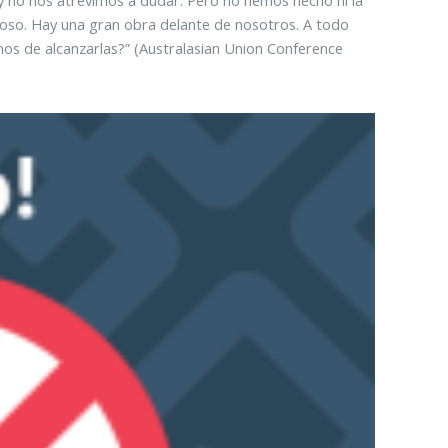
oso. Hay una gran obra delante de nosotros. A todo
mos de alcanzarlas?” (Australasian Union Conference