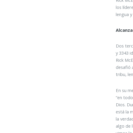
los líde
lengua y
Alcanza
Dos terc
y 3343 i
Rick McE
desafió 
tribu, le
En su me
“en todo
Dios. Du
está la 
la verda
algo de 
vimos lo