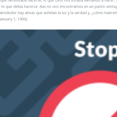
 lo que debía hacerse. Aún no nos encontramos en un punto ventaj
alrededor hay almas que anhelan la luz y la verdad y, ¿cómo habre
January 1, 1900).