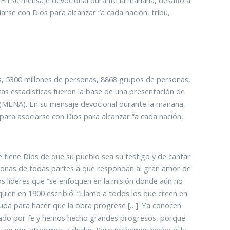
arse con Dios para alcanzar “a cada nación, tribu,
s, 5300 millones de personas, 8868 grupos de personas,
as estadísticas fueron la base de una presentación de
 (MENA). En su mensaje devocional durante la mañana,
para asociarse con Dios para alcanzar “a cada nación,
 tiene Dios de que su pueblo sea su testigo y de cantar
ersonas de todas partes a que respondan al gran amor de
los líderes que “se enfoquen en la misión donde aún no
 quien en 1900 escribió: “Llamo a todos los que creen en
uda para hacer que la obra progrese […]. Ya conocen
nzado por fe y hemos hecho grandes progresos, porque
 y no nos atrevimos a dudar. Pero no hemos hecho ni la