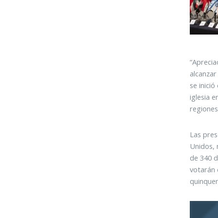
“Aprecia
alcanzar
se inici
iglesia 
regiones
Las pres
Unidos, 
de 340 d
votarán 
quinquen