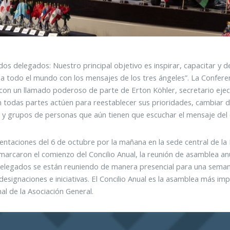
dos delegados: Nuestro principal objetivo es inspirar, capacitar y
 a todo el mundo con los mensajes de los tres ángeles”. La Confer
ó con un llamado poderoso de parte de Erton Köhler, secretario ejecu
en todas partes actúen para reestablecer sus prioridades, cambiar 
 y grupos de personas que aún tienen que escuchar el mensaje del e
entaciones del 6 de octubre por la mañana en la sede central de la 
marcaron el comienzo del Concilio Anual, la reunión de asamblea anu
elegados se están reuniendo de manera presencial para una semana 
designaciones e iniciativas. El Concilio Anual es la asamblea más i
al de la Asociación General.